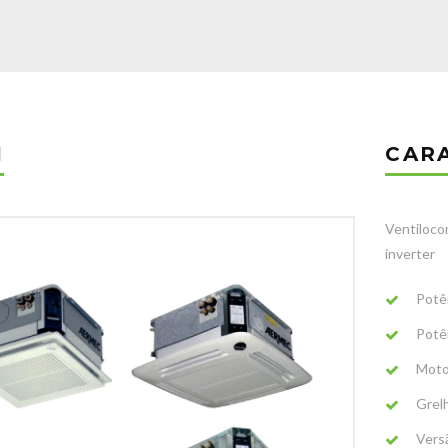
I
CAR
Ventiloco
inverter
Potê
Potê
Moto
Grel
Versã