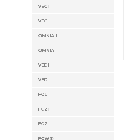
VECI
VEC
OMNIA I
OMNIA
VEDI
VED
FCL
FCZI
FCZ
FCW(I)