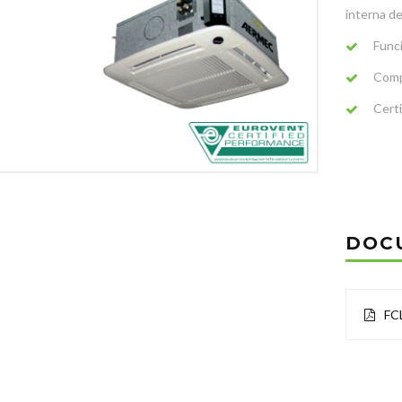
interna de
Func
Comp
Cert
DOC
FC