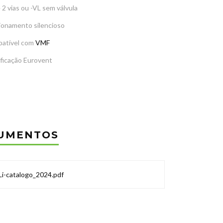
 2 vias ou -VL sem válvula
ionamento silencioso
atível com
VMF
ificação Eurovent
UMENTOS
Li-catalogo_2024.pdf