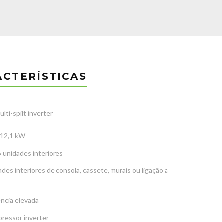
ACTERÍSTICAS
lti-spilt inverter
 12,1 kW
 unidades interiores
des interiores de consola, cassete, murais ou ligação a
ência elevada
ressor inverter