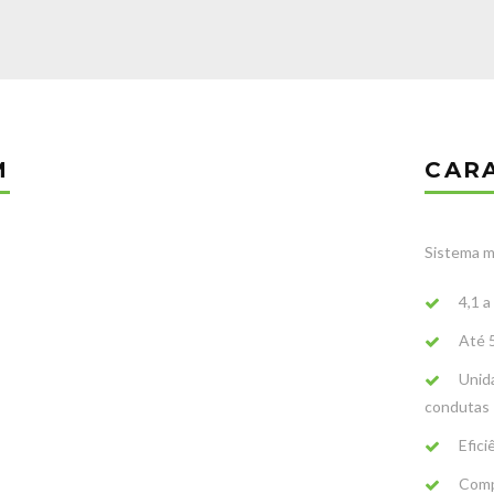
M
CAR
Sistema mu
4,1 a
Até 5
Unida
condutas
Efici
Comp