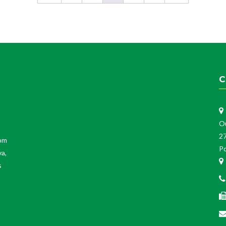
C
O
2
Com
Po
va,
s