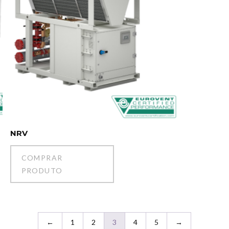
NRV
COMPRAR
PRODUTO
←
1
2
3
4
5
→