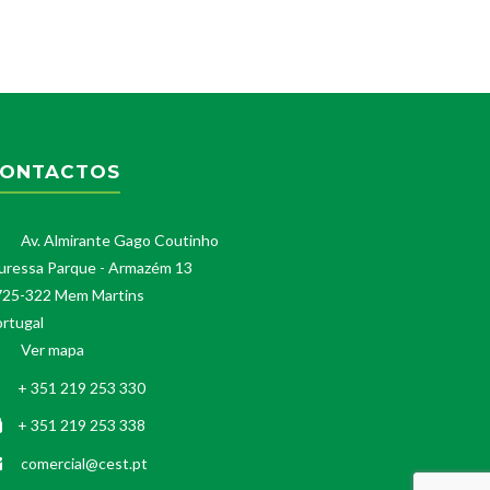
ONTACTOS
Av. Almirante Gago Coutinho
uressa Parque - Armazém 13
725-322 Mem Martins
rtugal
Ver mapa
+ 351 219 253 330
+ 351 219 253 338
comercial@cest.pt