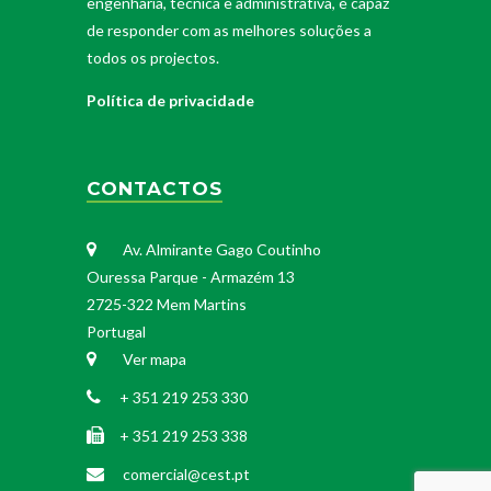
engenharia, técnica e administrativa, é capaz
de responder com as melhores soluções a
todos os projectos.
Política de privacidade
CONTACTOS
Av. Almirante Gago Coutinho
Ouressa Parque - Armazém 13
2725-322 Mem Martins
Portugal
Ver mapa
+ 351 219 253 330
+ 351 219 253 338
comercial@cest.pt