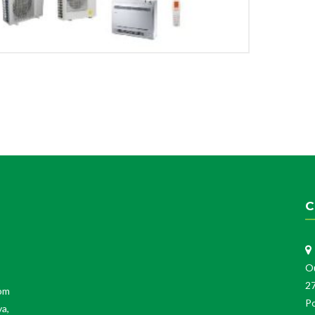
C
O
2
Com
Po
va,