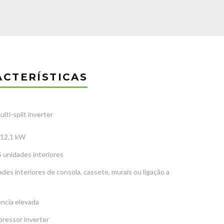
ACTERÍSTICAS
lti-spilt inverter
 12,1 kW
 unidades interiores
des interiores de consola, cassete, murais ou ligação a
ência elevada
ressor inverter