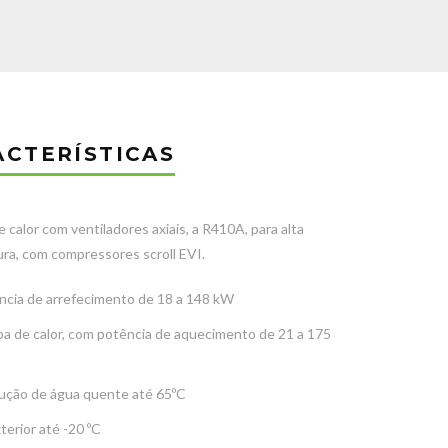
ACTERÍSTICAS
calor com ventiladores axiais, a R410A, para alta
ra, com compressores scroll EVI.
ncia de arrefecimento de 18 a 148 kW
a de calor, com potência de aquecimento de 21 a 175
ução de água quente até 65ºC
terior até -20 ºC