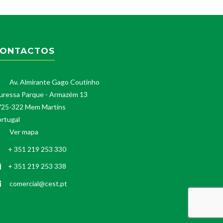
ONTACTOS
Av. Almirante Gago Coutinho
uressa Parque - Armazém 13
725-322 Mem Martins
rtugal
Ver mapa
+ 351 219 253 330
+ 351 219 253 338
comercial@cest.pt