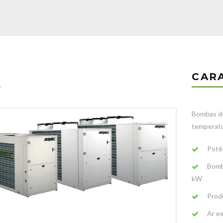
K
CAR
Bombas de 
temperatu
Potê
Bomb
kW
Prod
Ar ex