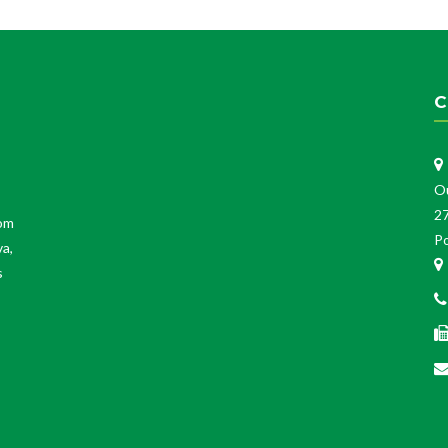
C
O
2
Com
Po
va,
s